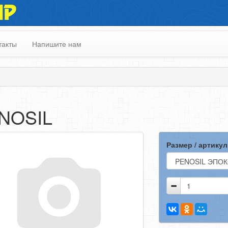
ИР
такты
Напишите нам
NOSIL
Размер / артикул