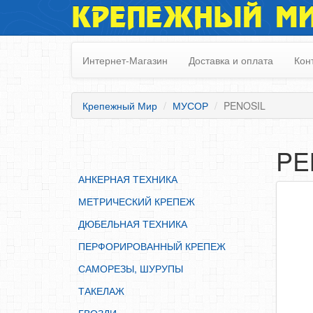
КРЕПЕЖНЫЙ М
АНКЕРНАЯ ТЕХНИКА
МЕТРИЧЕСКИЙ КРЕПЕЖ
Интернет-Магазин
Доставка и оплата
Кон
ДЮБЕЛЬНАЯ ТЕХНИКА
ПЕРФОРИРОВАННЫЙ КРЕПЕЖ
Крепежный Мир
МУСОР
PENOSIL
САМОРЕЗЫ, ШУРУПЫ
ТАКЕЛАЖ
PE
ГВОЗДИ
АНКЕРНАЯ ТЕХНИКА
ЗАКЛЕПКИ
МЕТРИЧЕСКИЙ КРЕПЕЖ
ХОМУТЫ, СКОБЫ
ДЮБЕЛЬНАЯ ТЕХНИКА
ВЕРЕВКИ, КАНАТЫ,ПРОВОЛОКА
ПЕРФОРИРОВАННЫЙ КРЕПЕЖ
КЛЕИ, ПЕНЫ, ГЕРМЕТИКИ, ОЧИСТИТЕЛЬ
САМОРЕЗЫ, ШУРУПЫ
ДВЕРНАЯ ФУРНИТУРА
ТАКЕЛАЖ
МЕБЕЛЬНАЯ ФУРНИТУРА