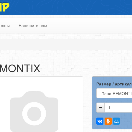
ИР
такты
Напишите нам
MONTIX
Размер / артикул