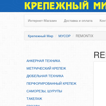
КРЕПЕЖНЫЙ М
АНКЕРНАЯ ТЕХНИКА
МЕТРИЧЕСКИЙ КРЕПЕЖ
Интернет-Магазин
Доставка и оплата
Кон
ДЮБЕЛЬНАЯ ТЕХНИКА
ПЕРФОРИРОВАННЫЙ КРЕПЕЖ
Крепежный Мир
МУСОР
REMONTIX
САМОРЕЗЫ, ШУРУПЫ
ТАКЕЛАЖ
RE
ГВОЗДИ
АНКЕРНАЯ ТЕХНИКА
ЗАКЛЕПКИ
МЕТРИЧЕСКИЙ КРЕПЕЖ
ХОМУТЫ, СКОБЫ
ДЮБЕЛЬНАЯ ТЕХНИКА
ВЕРЕВКИ, КАНАТЫ,ПРОВОЛОКА
ПЕРФОРИРОВАННЫЙ КРЕПЕЖ
КЛЕИ, ПЕНЫ, ГЕРМЕТИКИ, ОЧИСТИТЕЛЬ
САМОРЕЗЫ, ШУРУПЫ
ДВЕРНАЯ ФУРНИТУРА
ТАКЕЛАЖ
МЕБЕЛЬНАЯ ФУРНИТУРА