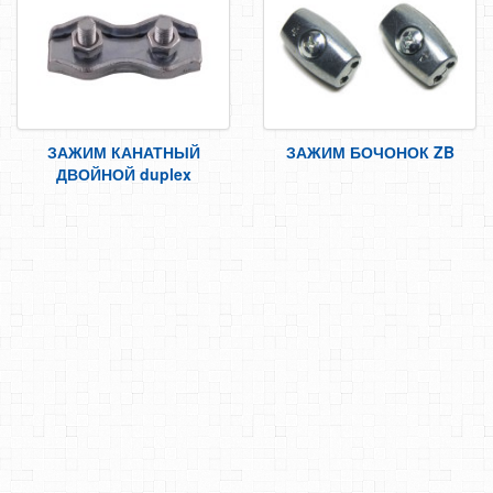
САМОРЕЗЫ, ШУРУПЫ
ТАКЕЛАЖ
ЗАЖИМ КАНАТНЫЙ
ТРОСА
ЗАЖИМ КАНАТНЫЙ
ЗАЖИМ БОЧОНОК ZB
ЦЕПИ
ДВОЙНОЙ duplex
ГВОЗДИ
ЗАКЛЕПКИ
ХОМУТЫ, СКОБЫ
ВЕРЕВКИ, КАНАТЫ,ПРОВОЛОКА
КЛЕИ, ПЕНЫ, ГЕРМЕТИКИ, ОЧИСТИТЕЛЬ
ДВЕРНАЯ ФУРНИТУРА
МЕБЕЛЬНАЯ ФУРНИТУРА
ИНСТРУМЕНТ
САНТЕХНИКА