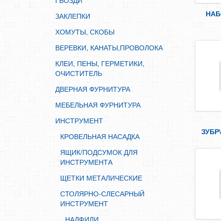
ГВОЗДИ
ИНСТРУМЕНТ
НАБ
ЗАКЛЕПКИ
КРОВЕЛЬНАЯ НАСАДКА
ХОМУТЫ, СКОБЫ
ЯЩИК/ПОДСУМОК ДЛЯ ИНСТРУМЕНТА
ВЕРЕВКИ, КАНАТЫ,ПРОВОЛОКА
ЩЕТКИ МЕТАЛИЧЕСКИЕ
КЛЕИ, ПЕНЫ, ГЕРМЕТИКИ,
СТОЛЯРНО-СЛЕСАРНЫЙ ИНСТРУМЕНТ
ОЧИСТИТЕЛЬ
НАДФИЛИ
ДВЕРНАЯ ФУРНИТУРА
ПАССАТИЖИ
МЕБЕЛЬНАЯ ФУРНИТУРА
БОКОРЕЗЫ
ИНСТРУМЕНТ
БОЛТОРЕЗ
ЗУБР
КРОВЕЛЬНАЯ НАСАДКА
ЗУБИЛО
ЯЩИК/ПОДСУМОК ДЛЯ
КЛЕЩИ
ИНСТРУМЕНТА
МОЛОТОК
ЩЕТКИ МЕТАЛИЧЕСКИЕ
НОЖНИЦЫ ПО МЕТАЛЛУ
СТОЛЯРНО-СЛЕСАРНЫЙ
ИНСТРУМЕНТ
НОЖОВКА
НАДФИЛИ