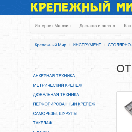
КРЕПЕЖНЫЙ М
АНКЕРНАЯ ТЕХНИКА
МЕТРИЧЕСКИЙ КРЕПЕЖ
Интернет-Магазин
Доставка и оплата
Кон
ДЮБЕЛЬНАЯ ТЕХНИКА
ПЕРФОРИРОВАННЫЙ КРЕПЕЖ
Крепежный Мир
ИНСТРУМЕНТ
СТОЛЯРНО
САМОРЕЗЫ, ШУРУПЫ
ТАКЕЛАЖ
ОТ
ГВОЗДИ
АНКЕРНАЯ ТЕХНИКА
ЗАКЛЕПКИ
МЕТРИЧЕСКИЙ КРЕПЕЖ
ХОМУТЫ, СКОБЫ
ДЮБЕЛЬНАЯ ТЕХНИКА
ВЕРЕВКИ, КАНАТЫ,ПРОВОЛОКА
ПЕРФОРИРОВАННЫЙ КРЕПЕЖ
КЛЕИ, ПЕНЫ, ГЕРМЕТИКИ, ОЧИСТИТЕЛЬ
САМОРЕЗЫ, ШУРУПЫ
ДВЕРНАЯ ФУРНИТУРА
ТАКЕЛАЖ
МЕБЕЛЬНАЯ ФУРНИТУРА