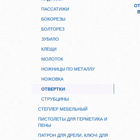
ОТВЕРТКИ
ОТ
ПАССАТИЖИ
СТРУБЦИНЫ
B
БОКОРЕЗЫ
СТЕПЛЕР МЕБЕЛЬНЫЙ
БОЛТОРЕЗ
ПИСТОЛЕТЫ ДЛЯ ГЕРМЕТИКА И ПЕНЫ
ЗУБИЛО
ПАТРОН ДЛЯ ДРЕЛИ, КЛЮЧ\ ДЛЯ УШМ
КЛЕЩИ
МАЛЯРНЫЙ И ОТДЕЛОЧНЫЙ ИНСТРУМЕНТ
МОЛОТОК
ИЗМЕРИТЕЛЬНЫЙ ИНСТРУМЕНТ
НОЖНИЦЫ ПО МЕТАЛЛУ
АВТОИНСТРУМЕНТ
НОЖОВКА
МЕТЧИКИ И ПЛАШКИ
ОТВЕРТКИ
ЛЕЗВИЯ ДЛЯ НОЖА
СТРУБЦИНЫ
ЗАКЛЕПОЧНИК
СТЕПЛЕР МЕБЕЛЬНЫЙ
АДАПТЕР
ПИСТОЛЕТЫ ДЛЯ ГЕРМЕТИКА И
БИТЫ
ПЕНЫ
БУРЫ
ПАТРОН ДЛЯ ДРЕЛИ, КЛЮЧ\ ДЛЯ