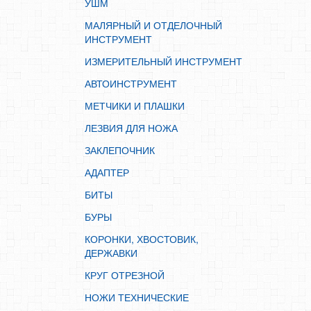
КОРОНКИ, ХВОСТОВИК, ДЕРЖАВКИ
УШМ
КРУГ ОТРЕЗНОЙ
МАЛЯРНЫЙ И ОТДЕЛОЧНЫЙ
ИНСТРУМЕНТ
НОЖИ ТЕХНИЧЕСКИЕ
ИЗМЕРИТЕЛЬНЫЙ ИНСТРУМЕНТ
ПИЛКИ ДЛЯ ЛОБЗИКА
АВТОИНСТРУМЕНТ
ПИЛЬНЫЕ ДИСКИ
МЕТЧИКИ И ПЛАШКИ
СВЕРЛА
ЛЕЗВИЯ ДЛЯ НОЖА
САНТЕХНИКА
ЗАКЛЕПОЧНИК
ЭЛЕКТРОТОВАРЫ
АДАПТЕР
ХОЗТОВАРЫ
БИТЫ
ЛЕНТЫ, СКОТЧИ, ПЛЕНКИ
БУРЫ
СРЕДСТВА ЗАЩИТЫ ТРУДА
КОРОНКИ, ХВОСТОВИК,
ЭЛЕКТРОДЫ, ПРОВОЛКА
ДЕРЖАВКИ
ЭЛЕКТРОИНСТРУМЕНТ
КРУГ ОТРЕЗНОЙ
НОЖИ ТЕХНИЧЕСКИЕ