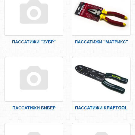
САМОРЕЗЫ, ШУРУПЫ
ТАКЕЛАЖ
ГВОЗДИ
ЗАКЛЕПКИ
ПАССАТИЖИ "ЗУБР"
ПАССАТИЖИ "МАТРИКС"
ХОМУТЫ, СКОБЫ
ВЕРЕВКИ, КАНАТЫ,ПРОВОЛОКА
КЛЕИ, ПЕНЫ, ГЕРМЕТИКИ, ОЧИСТИТЕЛЬ
ДВЕРНАЯ ФУРНИТУРА
МЕБЕЛЬНАЯ ФУРНИТУРА
ИНСТРУМЕНТ
КРОВЕЛЬНАЯ НАСАДКА
ПАССАТИЖИ БИБЕР
ПАССАТИЖИ KRAFTOOL
ЯЩИК/ПОДСУМОК ДЛЯ ИНСТРУМЕНТА
ЩЕТКИ МЕТАЛИЧЕСКИЕ
СТОЛЯРНО-СЛЕСАРНЫЙ ИНСТРУМЕНТ