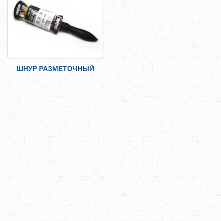
САМОРЕЗЫ, ШУРУПЫ
ТАКЕЛАЖ
ГВОЗДИ
ЗАКЛЕПКИ
ШНУР РАЗМЕТОЧНЫЙ
ХОМУТЫ, СКОБЫ
ВЕРЕВКИ, КАНАТЫ,ПРОВОЛОКА
КЛЕИ, ПЕНЫ, ГЕРМЕТИКИ, ОЧИСТИТЕЛЬ
ДВЕРНАЯ ФУРНИТУРА
МЕБЕЛЬНАЯ ФУРНИТУРА
ИНСТРУМЕНТ
КРОВЕЛЬНАЯ НАСАДКА
ЯЩИК/ПОДСУМОК ДЛЯ ИНСТРУМЕНТА
ЩЕТКИ МЕТАЛИЧЕСКИЕ
СТОЛЯРНО-СЛЕСАРНЫЙ ИНСТРУМЕНТ