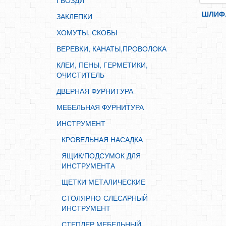
ГВОЗДИ
ИНСТРУМЕНТ
ШЛИФ.Л
ЗАКЛЕПКИ
КРОВЕЛЬНАЯ НАСАДКА
ХОМУТЫ, СКОБЫ
ЯЩИК/ПОДСУМОК ДЛЯ ИНСТРУМЕНТА
ВЕРЕВКИ, КАНАТЫ,ПРОВОЛОКА
ЩЕТКИ МЕТАЛИЧЕСКИЕ
КЛЕИ, ПЕНЫ, ГЕРМЕТИКИ,
СТОЛЯРНО-СЛЕСАРНЫЙ ИНСТРУМЕНТ
ОЧИСТИТЕЛЬ
СТЕПЛЕР МЕБЕЛЬНЫЙ
ДВЕРНАЯ ФУРНИТУРА
ПИСТОЛЕТЫ ДЛЯ ГЕРМЕТИКА И ПЕНЫ
МЕБЕЛЬНАЯ ФУРНИТУРА
ПАТРОН ДЛЯ ДРЕЛИ, КЛЮЧ\ ДЛЯ УШМ
ИНСТРУМЕНТ
МАЛЯРНЫЙ И ОТДЕЛОЧНЫЙ ИНСТРУМЕНТ
КРОВЕЛЬНАЯ НАСАДКА
ШКУРКА ШЛИФОВАЛЬНАЯ
ЯЩИК/ПОДСУМОК ДЛЯ
ВАЛИКИ
ИНСТРУМЕНТА
ШПАТЕЛЯ
ЩЕТКИ МЕТАЛИЧЕСКИЕ
ОТВЕС, ШНУР РАЗМЕТОЧНЫЙ
СТОЛЯРНО-СЛЕСАРНЫЙ
ИНСТРУМЕНТ
КИСТЬ
СТЕПЛЕР МЕБЕЛЬНЫЙ