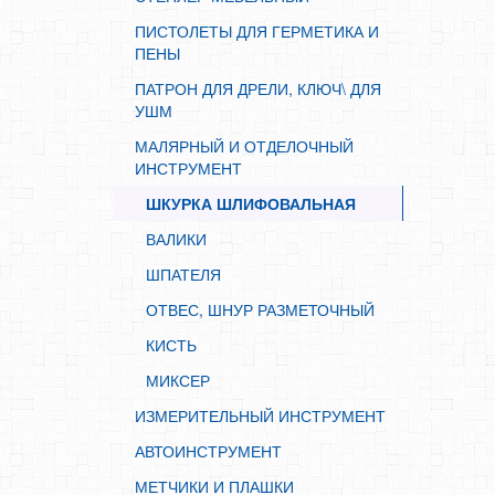
МИКСЕР
ПИСТОЛЕТЫ ДЛЯ ГЕРМЕТИКА И
ИЗМЕРИТЕЛЬНЫЙ ИНСТРУМЕНТ
ПЕНЫ
АВТОИНСТРУМЕНТ
ПАТРОН ДЛЯ ДРЕЛИ, КЛЮЧ\ ДЛЯ
МЕТЧИКИ И ПЛАШКИ
УШМ
ЛЕЗВИЯ ДЛЯ НОЖА
МАЛЯРНЫЙ И ОТДЕЛОЧНЫЙ
ИНСТРУМЕНТ
ЗАКЛЕПОЧНИК
ШКУРКА ШЛИФОВАЛЬНАЯ
АДАПТЕР
ВАЛИКИ
БИТЫ
ШПАТЕЛЯ
БУРЫ
ОТВЕС, ШНУР РАЗМЕТОЧНЫЙ
КОРОНКИ, ХВОСТОВИК, ДЕРЖАВКИ
КИСТЬ
КРУГ ОТРЕЗНОЙ
МИКСЕР
НОЖИ ТЕХНИЧЕСКИЕ
ИЗМЕРИТЕЛЬНЫЙ ИНСТРУМЕНТ
ПИЛКИ ДЛЯ ЛОБЗИКА
АВТОИНСТРУМЕНТ
ПИЛЬНЫЕ ДИСКИ
МЕТЧИКИ И ПЛАШКИ