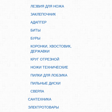
СВЕРЛА
ЛЕЗВИЯ ДЛЯ НОЖА
САНТЕХНИКА
ЗАКЛЕПОЧНИК
ЭЛЕКТРОТОВАРЫ
АДАПТЕР
ХОЗТОВАРЫ
БИТЫ
ЛЕНТЫ, СКОТЧИ, ПЛЕНКИ
БУРЫ
СРЕДСТВА ЗАЩИТЫ ТРУДА
КОРОНКИ, ХВОСТОВИК,
ЭЛЕКТРОДЫ, ПРОВОЛКА
ДЕРЖАВКИ
ЭЛЕКТРОИНСТРУМЕНТ
КРУГ ОТРЕЗНОЙ
НОЖИ ТЕХНИЧЕСКИЕ
ПИЛКИ ДЛЯ ЛОБЗИКА
ПИЛЬНЫЕ ДИСКИ
СВЕРЛА
САНТЕХНИКА
ЭЛЕКТРОТОВАРЫ