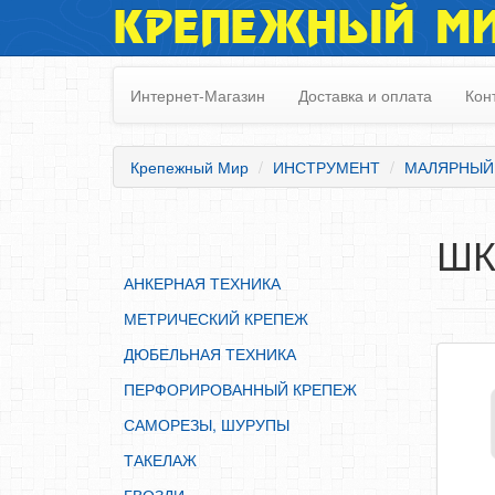
КРЕПЕЖНЫЙ М
АНКЕРНАЯ ТЕХНИКА
МЕТРИЧЕСКИЙ КРЕПЕЖ
Интернет-Магазин
Доставка и оплата
Кон
ДЮБЕЛЬНАЯ ТЕХНИКА
ПЕРФОРИРОВАННЫЙ КРЕПЕЖ
Крепежный Мир
ИНСТРУМЕНТ
МАЛЯРНЫЙ
САМОРЕЗЫ, ШУРУПЫ
ТАКЕЛАЖ
ШК
ГВОЗДИ
АНКЕРНАЯ ТЕХНИКА
ЗАКЛЕПКИ
МЕТРИЧЕСКИЙ КРЕПЕЖ
ХОМУТЫ, СКОБЫ
ДЮБЕЛЬНАЯ ТЕХНИКА
ВЕРЕВКИ, КАНАТЫ,ПРОВОЛОКА
ПЕРФОРИРОВАННЫЙ КРЕПЕЖ
КЛЕИ, ПЕНЫ, ГЕРМЕТИКИ, ОЧИСТИТЕЛЬ
САМОРЕЗЫ, ШУРУПЫ
ДВЕРНАЯ ФУРНИТУРА
ТАКЕЛАЖ
МЕБЕЛЬНАЯ ФУРНИТУРА